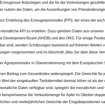
e Erzeugnisse festzulegen und die für die Vorleistungen gezahl
er nutzen die Daten, um die Auswirkungen von Preisänderungen
ur Erstellung des Erzeugerpreisindex (PPI), der eines der wicht
 monatliche API zu erstellen. Dazu gehören Daten aus unseren 
ural Development Board (AHDB) und des ONS. Für einige Positione
bar sind, werden Schätzungen basierend auf früheren Werten 
tungen vorgenommen und im Abschnitt „Was Sie über diese Verö
 der Agrarpreisindex in Übereinstimmung mit dem Europäischen St
en Beitrag zum Gesamtindex widerspiegelt. Die Gewichte für je
ert der eingekauften Tierfuttermittel dreimal höher ist als der 
 monatliche Daten verfügbar sind, spiegeln die monatlichen und 
beispielsweise die Verkaufsmenge für Äpfel im Oktober doppelt
tlichen und vierteljährlichen Gewichte der Eingabepositionen v