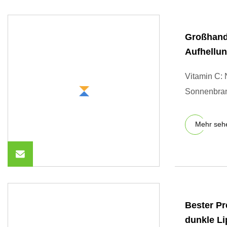
Großhande
Aufhellun
Vitamin C: 
Sonnenbran
Mehr seh
Bester Pr
dunkle Li