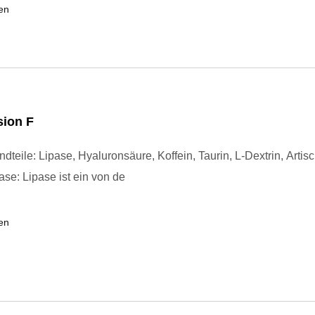
en
sion F
dteile: Lipase, Hyaluronsäure, Koffein, Taurin, L-Dextrin, Artis
ase: Lipase ist ein von de
en