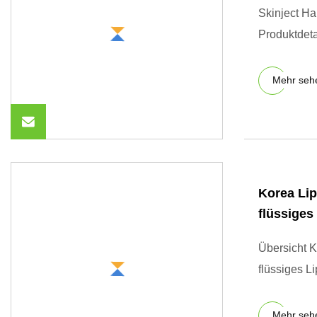
Skinject Ha
Produktdet
Mehr seh
Korea Lip
flüssiges
Übersicht K
flüssiges L
Mehr seh