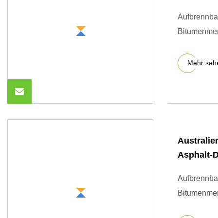
Aufbrennba
Bitumenmem
Mehr seh
Australie
Asphalt-
Aufbrennba
Bitumenmem