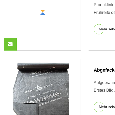
Produktinfo
Frühreife d
Mehr seh
Abgefack
Aufgebrann
Erstes Bild
Mehr seh