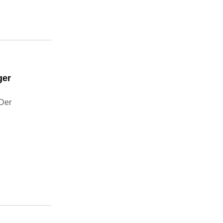
ger
 Der