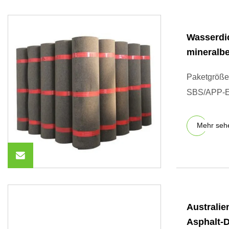
Wasserdi
mineralb
Paketgröße 
SBS/APP-El
Mehr seh
Australie
Asphalt-