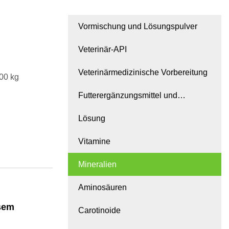
Vormischung und Lösungspulver
Veterinär-API
Veterinärmedizinische Vorbereitung
00 kg
Futterergänzungsmittel und
Zusatzstoffe
Lösung
Vitamine
Mineralien
Aminosäuren
ösem
Carotinoide