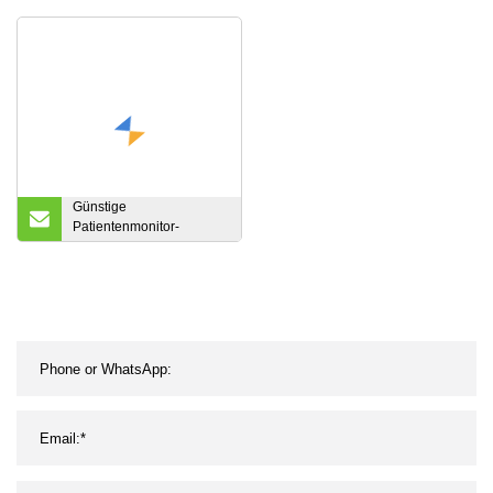
API Fluralaner CAS
Nahrungsergänzungsmittel
864731
in Futtermittelqualität
Günstige
Patientenmonitor-
Wandhalterung,
medizinische
Krankenhaus-
Montagelösung,
Armstütze