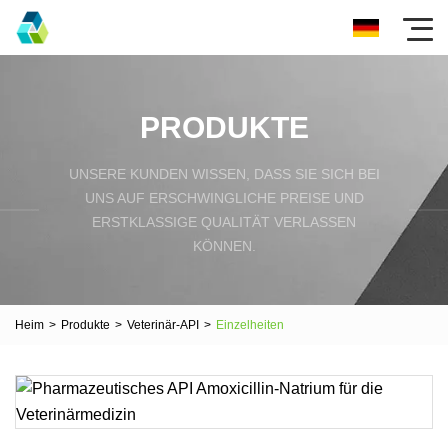
PRODUKTE
UNSERE KUNDEN WISSEN, DASS SIE SICH BEI
UNS AUF ERSCHWINGLICHE PREISE UND
ERSTKLASSIGE QUALITÄT VERLASSEN
KÖNNEN.
Heim
>
Produkte
>
Veterinär-API
>
Einzelheiten