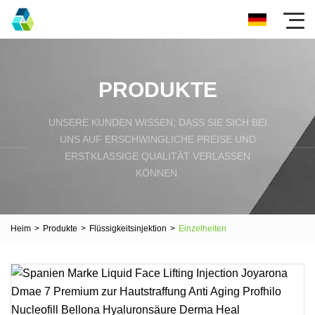
PRODUKTE
UNSERE KUNDEN WISSEN, DASS SIE SICH BEI
UNS AUF ERSCHWINGLICHE PREISE UND
ERSTKLASSIGE QUALITÄT VERLASSEN
KÖNNEN.
Heim
>
Produkte
>
Flüssigkeitsinjektion
>
Einzelheiten