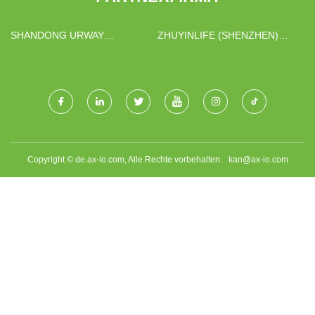
SHANDONG URWAY
ZHUYINLIFE (SHENZHEN)
BIOTECHNOLOGIE CO.,
HANDEL CO., LTD
GMBH
Copyright © de.ax-io.com, Alle Rechte vorbehalten.
kan@ax-io.com