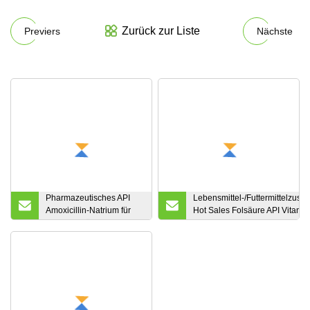
Zurück zur Liste
Previers
Nächste
Pharmazeutisches API
Lebensmittel-/Futtermittelzusat
Amoxicillin-Natrium für
Hot Sales Folsäure API Vitamin
die Veterinärmedizin
Vitamin C Vitamin E Vitamin D 
/Inositol Vitamin B1 B5 B6 B7 