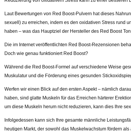
Reduzierung von oxidativem Stress kann zu einer besseren 
Laut Bewertungen von Red Boost-Pulvern hat dieses Nahrung
sexuell) zu erreichen, indem es den oxidativen Stress rund u
haben – was das Hauptziel der Hersteller des Red Boost Toni
Die im Internet veröffentlichten Red Boost-Rezensionen beha
Doch wie genau funktioniert Red Boost?
Während die Red Boost-Formel auf verschiedene Weise gesundh
Muskulatur und die Förderung eines gesunden Stickoxidspieg
Werfen wir einen Blick auf den ersten Aspekt – nämlich darau
haben, sind glatte Muskeln für das Erreichen härterer Erekti
um diese Muskeln herum nicht reduzieren, kann dies Ihre sex
Infolgedessen kann sich Ihre gesamte männliche Leistungsfäh
heutigen Markt, der sowohl das Muskelwachstum fördern als 