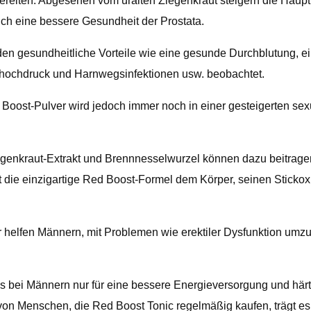
bereiten. Abgesehen vom uralten Ziegenkraut steigern die Haup
ch eine bessere Gesundheit der Prostata.
 gesundheitliche Vorteile wie eine gesunde Durchblutung, ein
thochdruck und Harnwegsinfektionen usw. beobachtet.
Boost-Pulver wird jedoch immer noch in einer gesteigerten sex
enkraut-Extrakt und Brennnesselwurzel können dazu beitragen,
t die einzigartige Red Boost-Formel dem Körper, seinen Stickox
er helfen Männern, mit Problemen wie erektiler Dysfunktion um
s bei Männern nur für eine bessere Energieversorgung und härt
 von Menschen, die Red Boost Tonic regelmäßig kaufen, trägt e