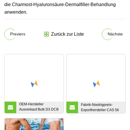
die Charmost-Hyaluronsäure-Dermalfiller-Behandlung
anwenden.
Zurück zur Liste
Previers
Nächste
OEM-Hersteller
Fabrik-Niedrigpreis-
Ausverkauf Bulk D3 DCB
Exporthersteller CAS 56
B1 B2 B3 B6 B12 a E K2
Biotin KH Vitaminpulver