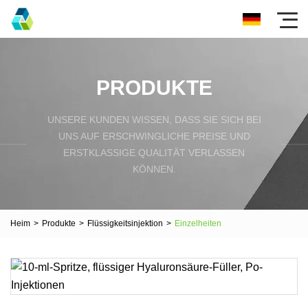
PRODUKTE
UNSERE KUNDEN WISSEN, DASS SIE SICH BEI
UNS AUF ERSCHWINGLICHE PREISE UND
ERSTKLASSIGE QUALITÄT VERLASSEN
KÖNNEN.
Heim
>
Produkte
>
Flüssigkeitsinjektion
>
Einzelheiten