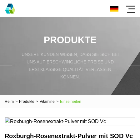
PRODUKTE
UNSERE KUNDEN WISSEN, DASS SIE SICH BEI
UNS AUF ERSCHWINGLICHE PREISE UND
ERSTKLASSIGE QUALITÄT VERLASSEN
KÖNNEN.
Heim
>
Produkte
>
Vitamine
>
Einzelheiten
Roxburgh-Rosenextrakt-Pulver mit SOD Vc