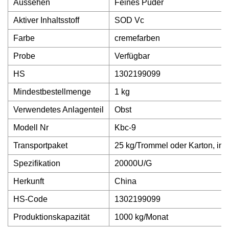
Aussehen
Feines Puder
Aktiver Inhaltsstoff
SOD Vc
Farbe
cremefarben
Probe
Verfügbar
HS
1302199099
Mindestbestellmenge
1 kg
Verwendetes Anlagenteil
Obst
Modell Nr
Kbc-9
Transportpaket
25 kg/Trommel oder Karton, inn
Spezifikation
20000U/G
Herkunft
China
HS-Code
1302199099
Produktionskapazität
1000 kg/Monat