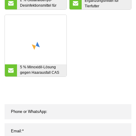
Ergänzungsmittel für
Desinfektionsmittel für
Tierfutter
medizinische und
chirurgische Instrumente,
Cidex-Lösung
5 % Minoxidil-Lösung
gegen Haarausfall CAS
38304